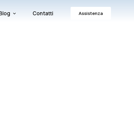
Blog
Contatti
Assistenza
ura
Consulenza e Ottimizzazione
assistenza
Cybersecurity: Sicurezza Informatica
Formazione e Certificazioni
Sistemistica e Assistenza
Sviluppo Software
Web e Digital Marketing