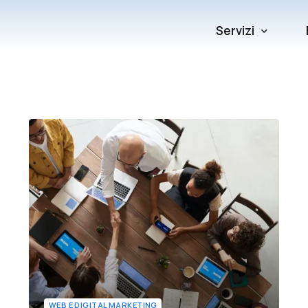
Servizi
Software su mis
Sistemistica e 
Cybersecurity
Siti web
WEB E DIGITAL MARKETING