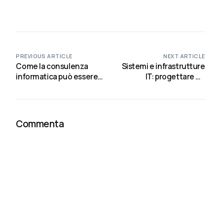
PREVIOUS ARTICLE
NEXT ARTICLE
Come la consulenza
Sistemi e infrastrutture
informatica può essere
IT: progettare un
di impatto
ambiente affidabile,
scalabile e sicuro
Commenta