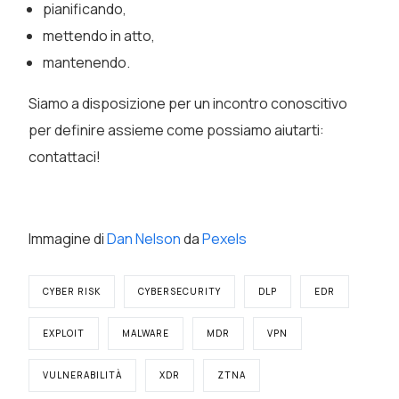
pianificando,
mettendo in atto,
mantenendo.
Siamo a disposizione per un incontro conoscitivo
per definire assieme come possiamo aiutarti:
contattaci!
Immagine di
Dan Nelson
da
Pexels
CYBER RISK
CYBERSECURITY
DLP
EDR
EXPLOIT
MALWARE
MDR
VPN
VULNERABILITÀ
XDR
ZTNA